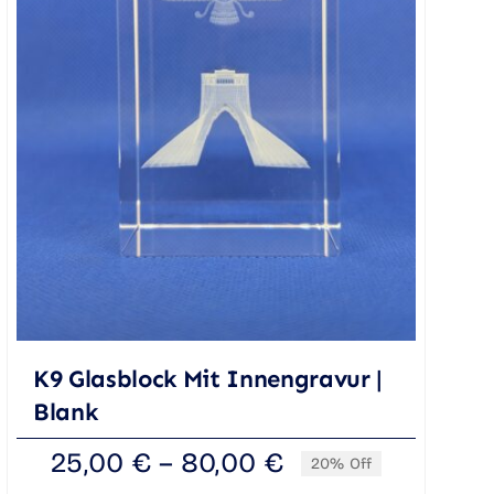
K9 Glasblock Mit Innengravur |
Blank
25,00
€
–
80,00
€
20% Off