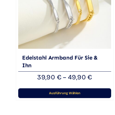
Edelstahl Armband Für Sie &
Ihn
39,90
€
–
49,90
€
Ausführung Wählen
Dieses
Produkt
weist