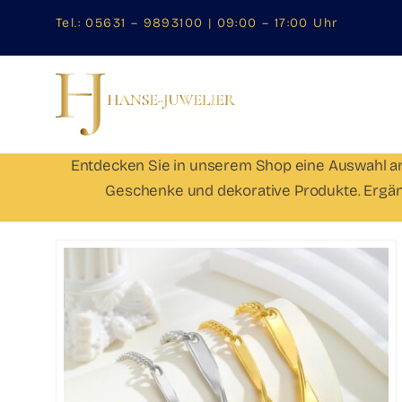
Zum
Tel.:
05631 – 9893100
| 09:00 – 17:00 Uhr
Inhalt
springen
Entdecken Sie in unserem Shop eine Auswahl an 
Geschenke und dekorative Produkte. Ergänz