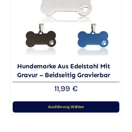
Hundemarke Aus Edelstahl Mit
Gravur – Beidseitig Gravierbar
11,99
€
Ausführung Wählen
Dieses
Produkt
weist