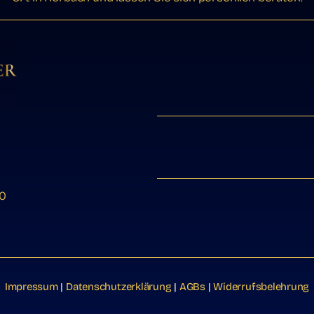
Die
Optionen
können
auf
der
Produktseite
gewählt
werden
00
Impressum
|
Datenschutzerklärung
|
AGBs
|
Widerrufsbelehrung