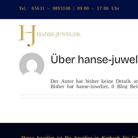
Zum
Inhalt
Tel.:
05631 – 9893100
| 09:00 – 17:00 Uhr
springen
Über
hanse-juwel
Der Autor hat bisher keine Details a
Bisher hat hanse-juwelier, 0 Blog Bei
Hanse-Juwelier ist Ihr Juwelier in Korbach für G