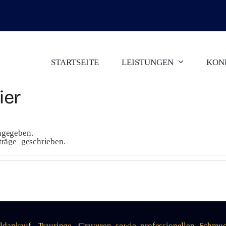
STARTSEITE
LEISTUNGEN
KON
ier
ngegeben.
träge geschrieben.
oldankauf, Trauringe, Gravuren sowie professionellen Schmu